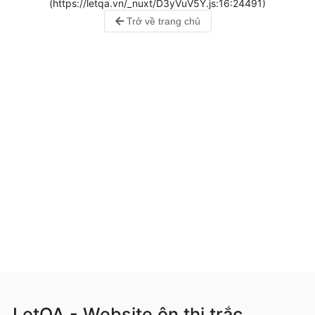
(https://letqa.vn/_nuxt/D3yVuV5Y.js:16:24491)
Trở về trang chủ
LetQA - Website ôn thi trắc