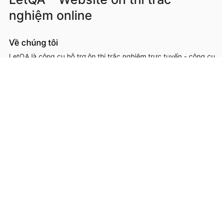
nghiệm online
Về chúng tôi
LetQA là công cụ hỗ trợ ôn thi trắc nghiệm trực tuyến - công cụ
hỗ trợ học sinh, sinh viên, giáo viên, cơ sở đào tạo trong việc ôn
luyện, kiểm tra kiến thức online thông qua làm đề thi trắc
nghệm.
LetQA là dịch vụ hỗ trợ học tập ôn luyện và xử lý dữ lệu. LetQA
KHÔNG cung cấp dịch vụ mạng xã hội, KHÔNG bán tài liệu.
Thông tin liên hệ & hỗ trợ
Đơn vị chủ quản, phát triển và vận hành: Công ty Cổ phần
Metis
Địa chỉ liên hệ: 26A Lê Đức Thọ, Phường Từ Liêm, Thành phố
Hà Nội
Số giấy chứng nhận ĐKKD: 0109293202 cấp ngày 03/08/2020
tại Sở Kế hoạch và Đầu tư thành phố Hà Nội
Hotline: 0566.685.688
Email:
hotro@letqa.vn