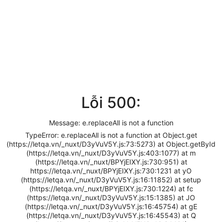
Lỗi 500:
Message: e.replaceAll is not a function
TypeError: e.replaceAll is not a function at Object.get
(https://letqa.vn/_nuxt/D3yVuV5Y.js:73:5273) at Object.getById
(https://letqa.vn/_nuxt/D3yVuV5Y.js:403:1077) at m
(https://letqa.vn/_nuxt/BPYjEIXY.js:730:951) at
https://letqa.vn/_nuxt/BPYjEIXY.js:730:1231 at yO
(https://letqa.vn/_nuxt/D3yVuV5Y.js:16:11852) at setup
(https://letqa.vn/_nuxt/BPYjEIXY.js:730:1224) at fc
(https://letqa.vn/_nuxt/D3yVuV5Y.js:15:1385) at JO
(https://letqa.vn/_nuxt/D3yVuV5Y.js:16:45754) at gE
(https://letqa.vn/_nuxt/D3yVuV5Y.js:16:45543) at Q