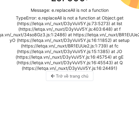
Message: e.replaceAll is not a function
TypeError: e.replaceAll is not a function at Object.get
(https://letqa.vn/_nuxt/D3yVuV5Y.js:73:5273) at list
(https://letqa.vn/_nuxt/D3yVuV5Y.js:403:648) at f
tqa.vn/_nuxt/34so8Gz3.js:1:2486) at https://letqa.vn/_nuxt/BR1EUUe2
yO (https://letqa.vn/_nuxt/D3yVuV5Y.js:16:11852) at setup
(https://letqa.vn/_nuxt/BR1EUUe2.js:1:739) at fc
(https://letqa.vn/_nuxt/D3yVuV5Y.js:15:1385) at JO
(https://letqa.vn/_nuxt/D3yVuV5Y.js:16:45754) at gE
(https://letqa.vn/_nuxt/D3yVuV5Y.js:16:45543) at Q
(https://letqa.vn/_nuxt/D3yVuV5Y.js:16:24491)
Trở về trang chủ