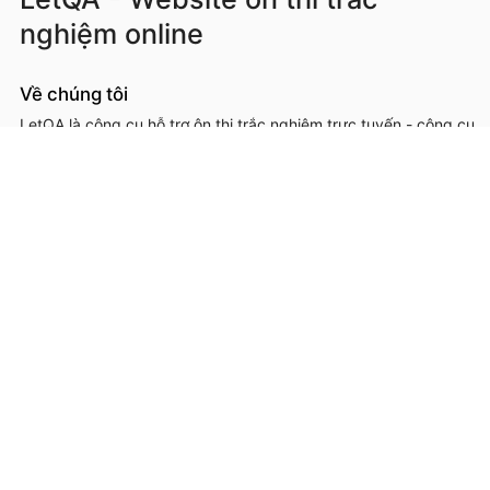
nghiệm online
Về chúng tôi
LetQA là công cụ hỗ trợ ôn thi trắc nghiệm trực tuyến - công cụ
hỗ trợ học sinh, sinh viên, giáo viên, cơ sở đào tạo trong việc ôn
luyện, kiểm tra kiến thức online thông qua làm đề thi trắc
nghệm.
LetQA là dịch vụ hỗ trợ học tập ôn luyện và xử lý dữ lệu. LetQA
KHÔNG cung cấp dịch vụ mạng xã hội, KHÔNG bán tài liệu.
Thông tin liên hệ & hỗ trợ
Đơn vị chủ quản, phát triển và vận hành: Công ty Cổ phần
Metis
Địa chỉ liên hệ: 26A Lê Đức Thọ, Phường Từ Liêm, Thành phố
Hà Nội
Số giấy chứng nhận ĐKKD: 0109293202 cấp ngày 03/08/2020
tại Sở Kế hoạch và Đầu tư thành phố Hà Nội
Hotline: 0566.685.688
Email:
hotro@letqa.vn