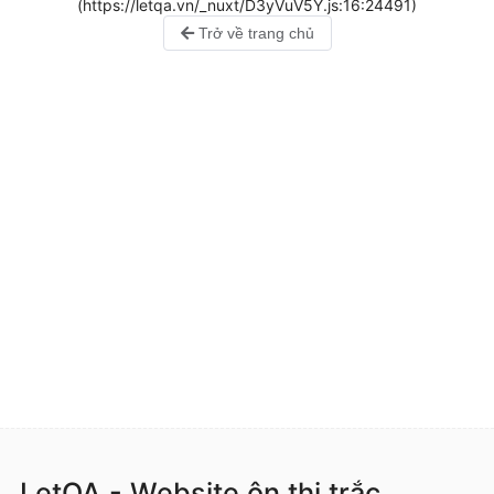
(https://letqa.vn/_nuxt/D3yVuV5Y.js:16:24491)
Trở về trang chủ
LetQA - Website ôn thi trắc