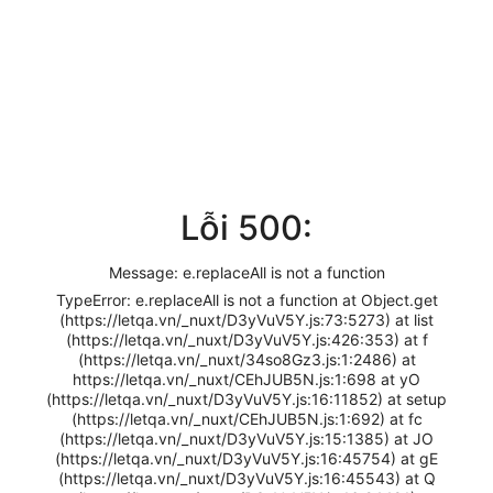
Lỗi 500:
Message: e.replaceAll is not a function
TypeError: e.replaceAll is not a function at Object.get
(https://letqa.vn/_nuxt/D3yVuV5Y.js:73:5273) at list
(https://letqa.vn/_nuxt/D3yVuV5Y.js:426:353) at f
(https://letqa.vn/_nuxt/34so8Gz3.js:1:2486) at
https://letqa.vn/_nuxt/CEhJUB5N.js:1:698 at yO
(https://letqa.vn/_nuxt/D3yVuV5Y.js:16:11852) at setup
(https://letqa.vn/_nuxt/CEhJUB5N.js:1:692) at fc
(https://letqa.vn/_nuxt/D3yVuV5Y.js:15:1385) at JO
(https://letqa.vn/_nuxt/D3yVuV5Y.js:16:45754) at gE
(https://letqa.vn/_nuxt/D3yVuV5Y.js:16:45543) at Q