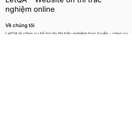
nghiệm online
Về chúng tôi
LetQA là công cụ hỗ trợ ôn thi trắc nghiệm trực tuyến - công cụ
hỗ trợ học sinh, sinh viên, giáo viên, cơ sở đào tạo trong việc ôn
luyện, kiểm tra kiến thức online thông qua làm đề thi trắc
nghệm.
LetQA là dịch vụ hỗ trợ học tập ôn luyện và xử lý dữ lệu. LetQA
KHÔNG cung cấp dịch vụ mạng xã hội, KHÔNG bán tài liệu.
Thông tin liên hệ & hỗ trợ
Đơn vị chủ quản, phát triển và vận hành: Công ty Cổ phần
Metis
Địa chỉ liên hệ: 26A Lê Đức Thọ, Phường Từ Liêm, Thành phố
Hà Nội
Số giấy chứng nhận ĐKKD: 0109293202 cấp ngày 03/08/2020
tại Sở Kế hoạch và Đầu tư thành phố Hà Nội
Hotline: 0566.685.688
Email:
hotro@letqa.vn