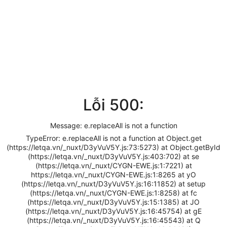
Lỗi 500:
Message: e.replaceAll is not a function
TypeError: e.replaceAll is not a function at Object.get
(https://letqa.vn/_nuxt/D3yVuV5Y.js:73:5273) at Object.getById
(https://letqa.vn/_nuxt/D3yVuV5Y.js:403:702) at se
(https://letqa.vn/_nuxt/CYGN-EWE.js:1:7221) at
https://letqa.vn/_nuxt/CYGN-EWE.js:1:8265 at yO
(https://letqa.vn/_nuxt/D3yVuV5Y.js:16:11852) at setup
(https://letqa.vn/_nuxt/CYGN-EWE.js:1:8258) at fc
(https://letqa.vn/_nuxt/D3yVuV5Y.js:15:1385) at JO
(https://letqa.vn/_nuxt/D3yVuV5Y.js:16:45754) at gE
(https://letqa.vn/_nuxt/D3yVuV5Y.js:16:45543) at Q