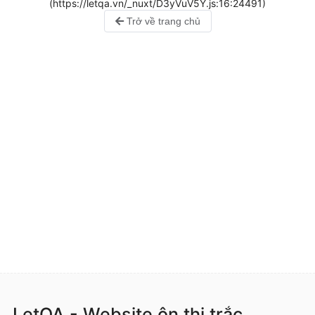
(https://letqa.vn/_nuxt/D3yVuV5Y.js:16:24491)
Trở về trang chủ
LetQA - Website ôn thi trắc