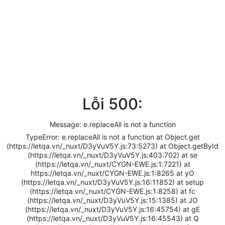
Lỗi 500:
Message: e.replaceAll is not a function
TypeError: e.replaceAll is not a function at Object.get
(https://letqa.vn/_nuxt/D3yVuV5Y.js:73:5273) at Object.getById
(https://letqa.vn/_nuxt/D3yVuV5Y.js:403:702) at se
(https://letqa.vn/_nuxt/CYGN-EWE.js:1:7221) at
https://letqa.vn/_nuxt/CYGN-EWE.js:1:8265 at yO
(https://letqa.vn/_nuxt/D3yVuV5Y.js:16:11852) at setup
(https://letqa.vn/_nuxt/CYGN-EWE.js:1:8258) at fc
(https://letqa.vn/_nuxt/D3yVuV5Y.js:15:1385) at JO
(https://letqa.vn/_nuxt/D3yVuV5Y.js:16:45754) at gE
(https://letqa.vn/_nuxt/D3yVuV5Y.js:16:45543) at Q