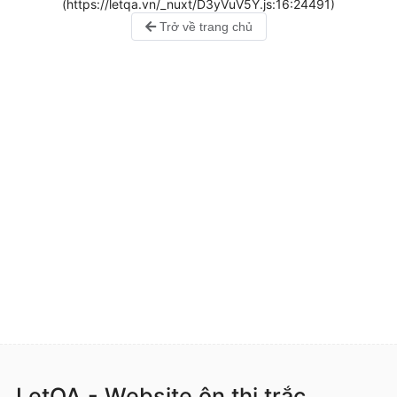
(https://letqa.vn/_nuxt/D3yVuV5Y.js:16:24491)
Trở về trang chủ
LetQA - Website ôn thi trắc