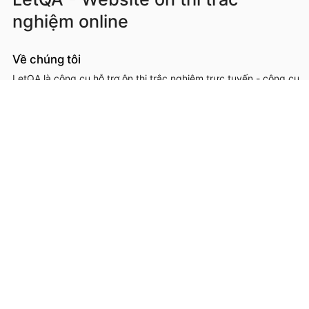
nghiệm online
Về chúng tôi
LetQA là công cụ hỗ trợ ôn thi trắc nghiệm trực tuyến - công cụ
hỗ trợ học sinh, sinh viên, giáo viên, cơ sở đào tạo trong việc ôn
luyện, kiểm tra kiến thức online thông qua làm đề thi trắc
nghệm.
LetQA là dịch vụ hỗ trợ học tập ôn luyện và xử lý dữ lệu. LetQA
KHÔNG cung cấp dịch vụ mạng xã hội, KHÔNG bán tài liệu.
Thông tin liên hệ & hỗ trợ
Đơn vị chủ quản, phát triển và vận hành: Công ty Cổ phần
Metis
Địa chỉ liên hệ: 26A Lê Đức Thọ, Phường Từ Liêm, Thành phố
Hà Nội
Số giấy chứng nhận ĐKKD: 0109293202 cấp ngày 03/08/2020
tại Sở Kế hoạch và Đầu tư thành phố Hà Nội
Hotline: 0566.685.688
Email:
hotro@letqa.vn