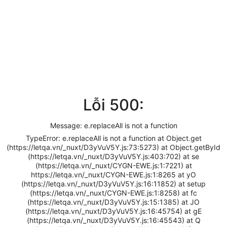
Lỗi 500:
Message: e.replaceAll is not a function
TypeError: e.replaceAll is not a function at Object.get
(https://letqa.vn/_nuxt/D3yVuV5Y.js:73:5273) at Object.getById
(https://letqa.vn/_nuxt/D3yVuV5Y.js:403:702) at se
(https://letqa.vn/_nuxt/CYGN-EWE.js:1:7221) at
https://letqa.vn/_nuxt/CYGN-EWE.js:1:8265 at yO
(https://letqa.vn/_nuxt/D3yVuV5Y.js:16:11852) at setup
(https://letqa.vn/_nuxt/CYGN-EWE.js:1:8258) at fc
(https://letqa.vn/_nuxt/D3yVuV5Y.js:15:1385) at JO
(https://letqa.vn/_nuxt/D3yVuV5Y.js:16:45754) at gE
(https://letqa.vn/_nuxt/D3yVuV5Y.js:16:45543) at Q