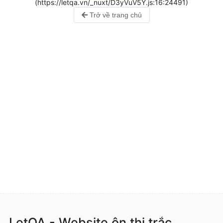
(https://letqa.vn/_nuxt/D3yVuV5Y.js:16:24491)
Trở về trang chủ
LetQA - Website ôn thi trắc