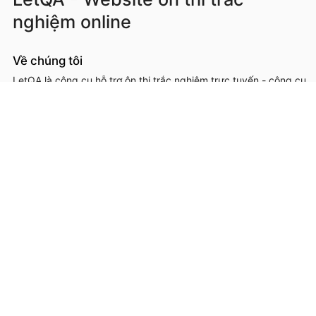
nghiệm online
Về chúng tôi
LetQA là công cụ hỗ trợ ôn thi trắc nghiệm trực tuyến - công cụ
hỗ trợ học sinh, sinh viên, giáo viên, cơ sở đào tạo trong việc ôn
luyện, kiểm tra kiến thức online thông qua làm đề thi trắc
nghệm.
LetQA là dịch vụ hỗ trợ học tập ôn luyện và xử lý dữ lệu. LetQA
KHÔNG cung cấp dịch vụ mạng xã hội, KHÔNG bán tài liệu.
Thông tin liên hệ & hỗ trợ
Đơn vị chủ quản, phát triển và vận hành: Công ty Cổ phần
Metis
Địa chỉ liên hệ: 26A Lê Đức Thọ, Phường Từ Liêm, Thành phố
Hà Nội
Số giấy chứng nhận ĐKKD: 0109293202 cấp ngày 03/08/2020
tại Sở Kế hoạch và Đầu tư thành phố Hà Nội
Hotline: 0566.685.688
Email:
hotro@letqa.vn