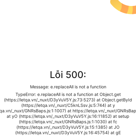
Lỗi 500:
Message: e.replaceAll is not a function
TypeError: e.replaceAll is not a function at Object.get
(https://letqa.vn/_nuxt/D3yVuV5Y.js:73:5273) at Object.getById
(https://letqa.vn/_nuxt/C5knLSsv.js:5:744) at y
etqa.vn/_nuxt/GNRsBaps.js:1:1007) at https://letqa.vn/_nuxt/GNRsBap
at yO (https://letqa.vn/_nuxt/D3yVuV5Y.js:16:11852) at setup
(https://letqa.vn/_nuxt/GNRsBaps.js:1:1030) at fc
(https://letqa.vn/_nuxt/D3yVuV5Y.js:15:1385) at JO
(https://letqa.vn/_nuxt/D3yVuV5Y.js:16:45754) at gE