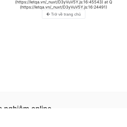
(https://letqa.vn/_nuxt/D3yVuV5Y.js:16:45543) at Q
(https://letqa.vn/_nuxt/D3yVuV5Y.js:16:24491)
Trở về trang chủ
c nghiệm online
Chính sách và điều khoản