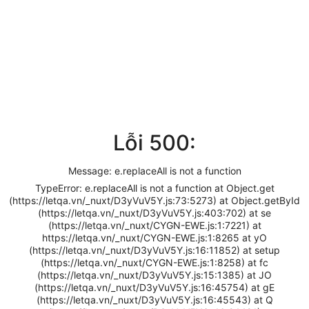
Lỗi 500:
Message: e.replaceAll is not a function
TypeError: e.replaceAll is not a function at Object.get
(https://letqa.vn/_nuxt/D3yVuV5Y.js:73:5273) at Object.getById
(https://letqa.vn/_nuxt/D3yVuV5Y.js:403:702) at se
(https://letqa.vn/_nuxt/CYGN-EWE.js:1:7221) at
https://letqa.vn/_nuxt/CYGN-EWE.js:1:8265 at yO
(https://letqa.vn/_nuxt/D3yVuV5Y.js:16:11852) at setup
(https://letqa.vn/_nuxt/CYGN-EWE.js:1:8258) at fc
(https://letqa.vn/_nuxt/D3yVuV5Y.js:15:1385) at JO
(https://letqa.vn/_nuxt/D3yVuV5Y.js:16:45754) at gE
(https://letqa.vn/_nuxt/D3yVuV5Y.js:16:45543) at Q