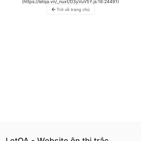
(https://letqa.vn/_nuxt/D3yVuV5Y.js:16:24491)
Trở về trang chủ
LetQA - Website ôn thi trắc