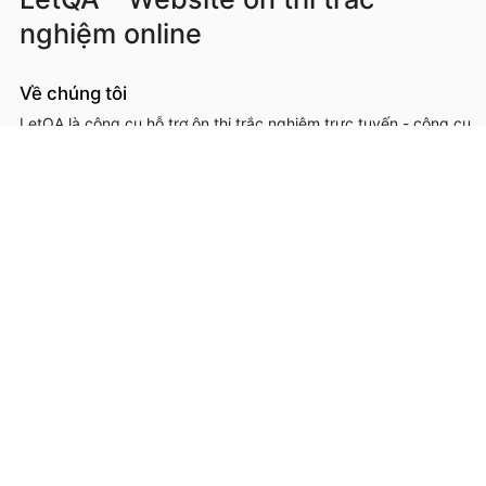
nghiệm online
Về chúng tôi
LetQA là công cụ hỗ trợ ôn thi trắc nghiệm trực tuyến - công cụ
hỗ trợ học sinh, sinh viên, giáo viên, cơ sở đào tạo trong việc ôn
luyện, kiểm tra kiến thức online thông qua làm đề thi trắc
nghệm.
LetQA là dịch vụ hỗ trợ học tập ôn luyện và xử lý dữ lệu. LetQA
KHÔNG cung cấp dịch vụ mạng xã hội, KHÔNG bán tài liệu.
Thông tin liên hệ & hỗ trợ
Đơn vị chủ quản, phát triển và vận hành: Công ty Cổ phần
Metis
Địa chỉ liên hệ: 26A Lê Đức Thọ, Phường Từ Liêm, Thành phố
Hà Nội
Số giấy chứng nhận ĐKKD: 0109293202 cấp ngày 03/08/2020
tại Sở Kế hoạch và Đầu tư thành phố Hà Nội
Hotline: 0566.685.688
Email:
hotro@letqa.vn