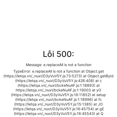
Lỗi 500:
Message: e.replaceAll is not a function
TypeError: e.replaceAll is not a function at Object.get
(https://letqa.vn/_nuxt/D3yVuV5Y.js:73:5273) at Object.getById
(https://letqa.vn/_nuxt/D3yVuV5Y.js:426:408) at c
(https://letqa.vn/_nuxt/bckeNuAF.js:1:18893) at
https://letqa.vn/_nuxt/bckeNuAF.js:1:19003 at yO
(https://letqa.vn/_nuxt/D3yVuV5Y.js:16:11852) at setup
(https://letqa.vn/_nuxt/bckeNuAF.js:1:18996) at fc
(https://letqa.vn/_nuxt/D3yVuV5Y.js:15:1385) at JO
(https://letqa.vn/_nuxt/D3yVuV5Y.js:16:45754) at gE
(https://letqa.vn/_nuxt/D3yVuV5Y.js:16:45543) at Q