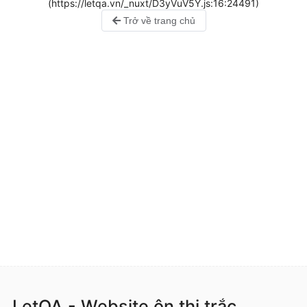
(https://letqa.vn/_nuxt/D3yVuV5Y.js:16:24491)
Trở về trang chủ
LetQA - Website ôn thi trắc