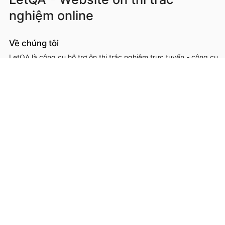
nghiệm online
Về chúng tôi
LetQA là công cụ hỗ trợ ôn thi trắc nghiệm trực tuyến - công cụ
hỗ trợ học sinh, sinh viên, giáo viên, cơ sở đào tạo trong việc ôn
luyện, kiểm tra kiến thức online thông qua làm đề thi trắc
nghệm.
LetQA là dịch vụ hỗ trợ học tập ôn luyện và xử lý dữ lệu. LetQA
KHÔNG cung cấp dịch vụ mạng xã hội, KHÔNG bán tài liệu.
Thông tin liên hệ & hỗ trợ
Đơn vị chủ quản, phát triển và vận hành: Công ty Cổ phần
Metis
Địa chỉ liên hệ: 26A Lê Đức Thọ, Phường Từ Liêm, Thành phố
Hà Nội
Số giấy chứng nhận ĐKKD: 0109293202 cấp ngày 03/08/2020
tại Sở Kế hoạch và Đầu tư thành phố Hà Nội
Hotline: 0566.685.688
Email:
hotro@letqa.vn