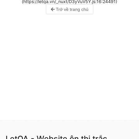
(https://letqa.vn/_nuxt/D3yVuV5Y.js:16:24491)
Trở về trang chủ
LetQA - Website ôn thi trắc