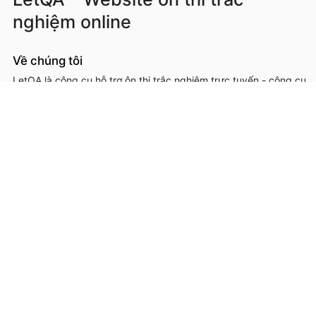
nghiệm online
Về chúng tôi
LetQA là công cụ hỗ trợ ôn thi trắc nghiệm trực tuyến - công cụ
hỗ trợ học sinh, sinh viên, giáo viên, cơ sở đào tạo trong việc ôn
luyện, kiểm tra kiến thức online thông qua làm đề thi trắc
nghệm.
LetQA là dịch vụ hỗ trợ học tập ôn luyện và xử lý dữ lệu. LetQA
KHÔNG cung cấp dịch vụ mạng xã hội, KHÔNG bán tài liệu.
Thông tin liên hệ & hỗ trợ
Đơn vị chủ quản, phát triển và vận hành: Công ty Cổ phần
Metis
Địa chỉ liên hệ: 26A Lê Đức Thọ, Phường Từ Liêm, Thành phố
Hà Nội
Số giấy chứng nhận ĐKKD: 0109293202 cấp ngày 03/08/2020
tại Sở Kế hoạch và Đầu tư thành phố Hà Nội
Hotline: 0566.685.688
Email:
hotro@letqa.vn