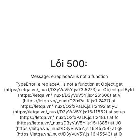
Lỗi 500:
Message: e.replaceAll is not a function
TypeError: e.replaceAll is not a function at Object.get
(https://letqa.vn/_nuxt/D3yVuV5Y.js:73:5273) at Object.getById
(https://letqa.vn/_nuxt/D3yVuV5Y.js:426:606) at V
(https://letqa.vn/_nuxt/O2fxPaLK.js:1:2427) at
https://letqa.vn/_nuxt/O2fxPaLK.js:1:2492 at yO
(https://letqa.vn/_nuxt/D3yVuV5Y.js:16:11852) at setup
(https://letqa.vn/_nuxt/O2fxPaLK.js:1:2486) at fc
(https://letqa.vn/_nuxt/D3yVuV5Y.js:15:1385) at JO
(https://letqa.vn/_nuxt/D3yVuV5Y.js:16:45754) at gE
(https://letqa.vn/_nuxt/D3yVuV5Y.js:16:45543) at Q