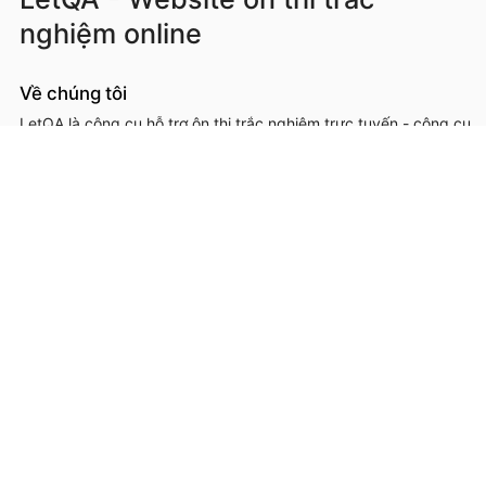
nghiệm online
Về chúng tôi
LetQA là công cụ hỗ trợ ôn thi trắc nghiệm trực tuyến - công cụ
hỗ trợ học sinh, sinh viên, giáo viên, cơ sở đào tạo trong việc ôn
luyện, kiểm tra kiến thức online thông qua làm đề thi trắc
nghệm.
LetQA là dịch vụ hỗ trợ học tập ôn luyện và xử lý dữ lệu. LetQA
KHÔNG cung cấp dịch vụ mạng xã hội, KHÔNG bán tài liệu.
Thông tin liên hệ & hỗ trợ
Đơn vị chủ quản, phát triển và vận hành: Công ty Cổ phần
Metis
Địa chỉ liên hệ: 26A Lê Đức Thọ, Phường Từ Liêm, Thành phố
Hà Nội
Số giấy chứng nhận ĐKKD: 0109293202 cấp ngày 03/08/2020
tại Sở Kế hoạch và Đầu tư thành phố Hà Nội
Hotline: 0566.685.688
Email:
hotro@letqa.vn