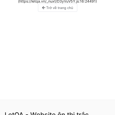
(https://letqa.vn/_nuxt/D3yVuV5Y.js:16:24491)
Trở về trang chủ
LetQA - Website ôn thi trắc