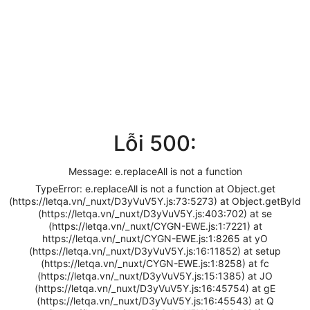
Lỗi 500:
Message: e.replaceAll is not a function
TypeError: e.replaceAll is not a function at Object.get
(https://letqa.vn/_nuxt/D3yVuV5Y.js:73:5273) at Object.getById
(https://letqa.vn/_nuxt/D3yVuV5Y.js:403:702) at se
(https://letqa.vn/_nuxt/CYGN-EWE.js:1:7221) at
https://letqa.vn/_nuxt/CYGN-EWE.js:1:8265 at yO
(https://letqa.vn/_nuxt/D3yVuV5Y.js:16:11852) at setup
(https://letqa.vn/_nuxt/CYGN-EWE.js:1:8258) at fc
(https://letqa.vn/_nuxt/D3yVuV5Y.js:15:1385) at JO
(https://letqa.vn/_nuxt/D3yVuV5Y.js:16:45754) at gE
(https://letqa.vn/_nuxt/D3yVuV5Y.js:16:45543) at Q