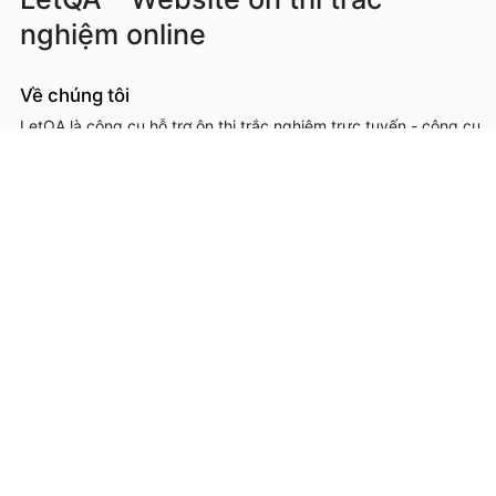
nghiệm online
Về chúng tôi
LetQA là công cụ hỗ trợ ôn thi trắc nghiệm trực tuyến - công cụ
hỗ trợ học sinh, sinh viên, giáo viên, cơ sở đào tạo trong việc ôn
luyện, kiểm tra kiến thức online thông qua làm đề thi trắc
nghệm.
LetQA là dịch vụ hỗ trợ học tập ôn luyện và xử lý dữ lệu. LetQA
KHÔNG cung cấp dịch vụ mạng xã hội, KHÔNG bán tài liệu.
Thông tin liên hệ & hỗ trợ
Đơn vị chủ quản, phát triển và vận hành: Công ty Cổ phần
Metis
Địa chỉ liên hệ: 26A Lê Đức Thọ, Phường Từ Liêm, Thành phố
Hà Nội
Số giấy chứng nhận ĐKKD: 0109293202 cấp ngày 03/08/2020
tại Sở Kế hoạch và Đầu tư thành phố Hà Nội
Hotline: 0566.685.688
Email:
hotro@letqa.vn