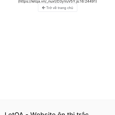
(https://letqa.vn/_nuxt/D3yVuV5Y.js:16:24491)
Trở về trang chủ
LetQA - Website ôn thi trắc