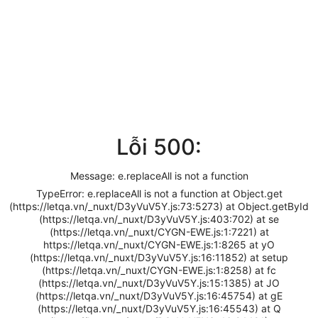
Lỗi 500:
Message: e.replaceAll is not a function
TypeError: e.replaceAll is not a function at Object.get
(https://letqa.vn/_nuxt/D3yVuV5Y.js:73:5273) at Object.getById
(https://letqa.vn/_nuxt/D3yVuV5Y.js:403:702) at se
(https://letqa.vn/_nuxt/CYGN-EWE.js:1:7221) at
https://letqa.vn/_nuxt/CYGN-EWE.js:1:8265 at yO
(https://letqa.vn/_nuxt/D3yVuV5Y.js:16:11852) at setup
(https://letqa.vn/_nuxt/CYGN-EWE.js:1:8258) at fc
(https://letqa.vn/_nuxt/D3yVuV5Y.js:15:1385) at JO
(https://letqa.vn/_nuxt/D3yVuV5Y.js:16:45754) at gE
(https://letqa.vn/_nuxt/D3yVuV5Y.js:16:45543) at Q