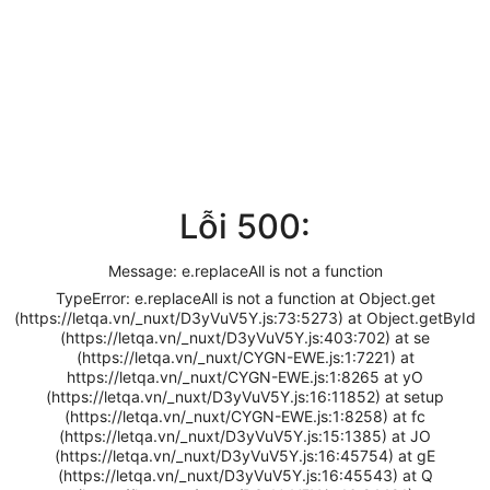
Lỗi 500:
Message: e.replaceAll is not a function
TypeError: e.replaceAll is not a function at Object.get
(https://letqa.vn/_nuxt/D3yVuV5Y.js:73:5273) at Object.getById
(https://letqa.vn/_nuxt/D3yVuV5Y.js:403:702) at se
(https://letqa.vn/_nuxt/CYGN-EWE.js:1:7221) at
https://letqa.vn/_nuxt/CYGN-EWE.js:1:8265 at yO
(https://letqa.vn/_nuxt/D3yVuV5Y.js:16:11852) at setup
(https://letqa.vn/_nuxt/CYGN-EWE.js:1:8258) at fc
(https://letqa.vn/_nuxt/D3yVuV5Y.js:15:1385) at JO
(https://letqa.vn/_nuxt/D3yVuV5Y.js:16:45754) at gE
(https://letqa.vn/_nuxt/D3yVuV5Y.js:16:45543) at Q