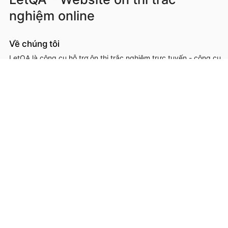
nghiệm online
Về chúng tôi
LetQA là công cụ hỗ trợ ôn thi trắc nghiệm trực tuyến - công cụ
hỗ trợ học sinh, sinh viên, giáo viên, cơ sở đào tạo trong việc ôn
luyện, kiểm tra kiến thức online thông qua làm đề thi trắc
nghệm.
LetQA là dịch vụ hỗ trợ học tập ôn luyện và xử lý dữ lệu. LetQA
KHÔNG cung cấp dịch vụ mạng xã hội, KHÔNG bán tài liệu.
Thông tin liên hệ & hỗ trợ
Đơn vị chủ quản, phát triển và vận hành: Công ty Cổ phần
Metis
Địa chỉ liên hệ: 26A Lê Đức Thọ, Phường Từ Liêm, Thành phố
Hà Nội
Số giấy chứng nhận ĐKKD: 0109293202 cấp ngày 03/08/2020
tại Sở Kế hoạch và Đầu tư thành phố Hà Nội
Hotline: 0566.685.688
Email:
hotro@letqa.vn