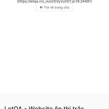
(https://letqa.vn/_nuxt/D3yVuV5Y.js:16:24491)
Trở về trang chủ
LetQA - Website ôn thi trắc