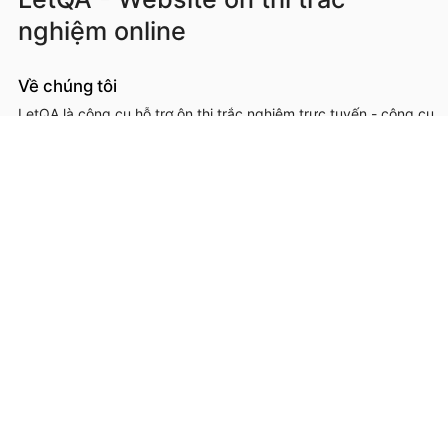
nghiệm online
Về chúng tôi
LetQA là công cụ hỗ trợ ôn thi trắc nghiệm trực tuyến - công cụ
hỗ trợ học sinh, sinh viên, giáo viên, cơ sở đào tạo trong việc ôn
luyện, kiểm tra kiến thức online thông qua làm đề thi trắc
nghệm.
LetQA là dịch vụ hỗ trợ học tập ôn luyện và xử lý dữ lệu. LetQA
KHÔNG cung cấp dịch vụ mạng xã hội, KHÔNG bán tài liệu.
Thông tin liên hệ & hỗ trợ
Đơn vị chủ quản, phát triển và vận hành: Công ty Cổ phần
Metis
Địa chỉ liên hệ: 26A Lê Đức Thọ, Phường Từ Liêm, Thành phố
Hà Nội
Số giấy chứng nhận ĐKKD: 0109293202 cấp ngày 03/08/2020
tại Sở Kế hoạch và Đầu tư thành phố Hà Nội
Hotline: 0566.685.688
Email:
hotro@letqa.vn