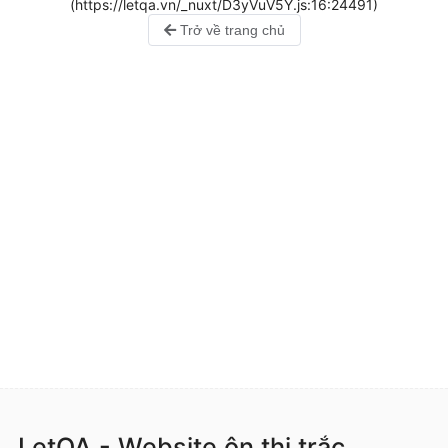
(https://letqa.vn/_nuxt/D3yVuV5Y.js:16:24491)
Trở về trang chủ
LetQA - Website ôn thi trắc