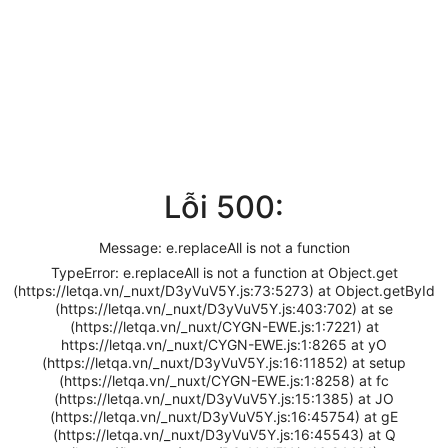
Lỗi 500:
Message: e.replaceAll is not a function
TypeError: e.replaceAll is not a function at Object.get
(https://letqa.vn/_nuxt/D3yVuV5Y.js:73:5273) at Object.getById
(https://letqa.vn/_nuxt/D3yVuV5Y.js:403:702) at se
(https://letqa.vn/_nuxt/CYGN-EWE.js:1:7221) at
https://letqa.vn/_nuxt/CYGN-EWE.js:1:8265 at yO
(https://letqa.vn/_nuxt/D3yVuV5Y.js:16:11852) at setup
(https://letqa.vn/_nuxt/CYGN-EWE.js:1:8258) at fc
(https://letqa.vn/_nuxt/D3yVuV5Y.js:15:1385) at JO
(https://letqa.vn/_nuxt/D3yVuV5Y.js:16:45754) at gE
(https://letqa.vn/_nuxt/D3yVuV5Y.js:16:45543) at Q