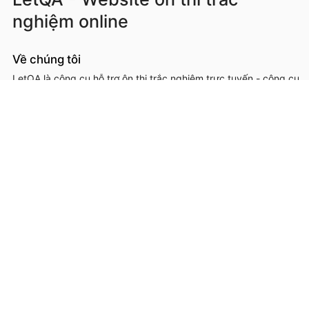
nghiệm online
Về chúng tôi
LetQA là công cụ hỗ trợ ôn thi trắc nghiệm trực tuyến - công cụ
hỗ trợ học sinh, sinh viên, giáo viên, cơ sở đào tạo trong việc ôn
luyện, kiểm tra kiến thức online thông qua làm đề thi trắc
nghệm.
LetQA là dịch vụ hỗ trợ học tập ôn luyện và xử lý dữ lệu. LetQA
KHÔNG cung cấp dịch vụ mạng xã hội, KHÔNG bán tài liệu.
Thông tin liên hệ & hỗ trợ
Đơn vị chủ quản, phát triển và vận hành: Công ty Cổ phần
Metis
Địa chỉ liên hệ: 26A Lê Đức Thọ, Phường Từ Liêm, Thành phố
Hà Nội
Số giấy chứng nhận ĐKKD: 0109293202 cấp ngày 03/08/2020
tại Sở Kế hoạch và Đầu tư thành phố Hà Nội
Hotline: 0566.685.688
Email:
hotro@letqa.vn