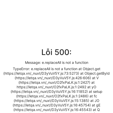
Lỗi 500:
Message: e.replaceAll is not a function
TypeError: e.replaceAll is not a function at Object.get
(https://letqa.vn/_nuxt/D3yVuV5Y.js:73:5273) at Object.getById
(https://letqa.vn/_nuxt/D3yVuV5Y.js:426:606) at V
(https://letqa.vn/_nuxt/O2fxPaLK.js:1:2427) at
https://letqa.vn/_nuxt/O2fxPaLK.js:1:2492 at yO
(https://letqa.vn/_nuxt/D3yVuV5Y.js:16:11852) at setup
(https://letqa.vn/_nuxt/O2fxPaLK.js:1:2486) at fc
(https://letqa.vn/_nuxt/D3yVuV5Y.js:15:1385) at JO
(https://letqa.vn/_nuxt/D3yVuV5Y.js:16:45754) at gE
(https://letqa.vn/_nuxt/D3yVuV5Y.js:16:45543) at Q