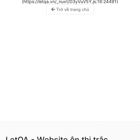
(https://letqa.vn/_nuxt/D3yVuV5Y.js:16:24491)
Trở về trang chủ
LetQA - Website ôn thi trắc