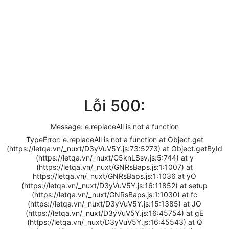
Lỗi 500:
Message: e.replaceAll is not a function
TypeError: e.replaceAll is not a function at Object.get
(https://letqa.vn/_nuxt/D3yVuV5Y.js:73:5273) at Object.getById
(https://letqa.vn/_nuxt/C5knLSsv.js:5:744) at y
(https://letqa.vn/_nuxt/GNRsBaps.js:1:1007) at
https://letqa.vn/_nuxt/GNRsBaps.js:1:1036 at yO
(https://letqa.vn/_nuxt/D3yVuV5Y.js:16:11852) at setup
(https://letqa.vn/_nuxt/GNRsBaps.js:1:1030) at fc
(https://letqa.vn/_nuxt/D3yVuV5Y.js:15:1385) at JO
(https://letqa.vn/_nuxt/D3yVuV5Y.js:16:45754) at gE
(https://letqa.vn/_nuxt/D3yVuV5Y.js:16:45543) at Q