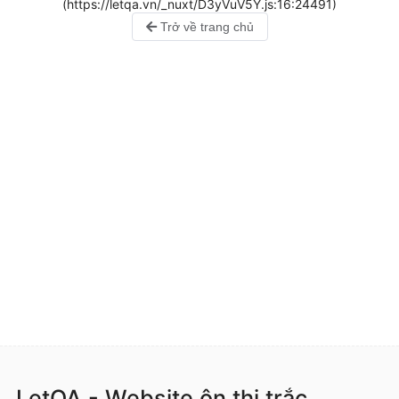
(https://letqa.vn/_nuxt/D3yVuV5Y.js:16:24491)
Trở về trang chủ
LetQA - Website ôn thi trắc