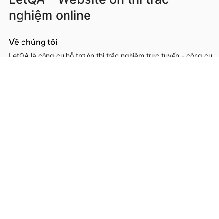
nghiệm online
Về chúng tôi
LetQA là công cụ hỗ trợ ôn thi trắc nghiệm trực tuyến - công cụ
hỗ trợ học sinh, sinh viên, giáo viên, cơ sở đào tạo trong việc ôn
luyện, kiểm tra kiến thức online thông qua làm đề thi trắc
nghệm.
LetQA là dịch vụ hỗ trợ học tập ôn luyện và xử lý dữ lệu. LetQA
KHÔNG cung cấp dịch vụ mạng xã hội, KHÔNG bán tài liệu.
Thông tin liên hệ & hỗ trợ
Đơn vị chủ quản, phát triển và vận hành: Công ty Cổ phần
Metis
Địa chỉ liên hệ: 26A Lê Đức Thọ, Phường Từ Liêm, Thành phố
Hà Nội
Số giấy chứng nhận ĐKKD: 0109293202 cấp ngày 03/08/2020
tại Sở Kế hoạch và Đầu tư thành phố Hà Nội
Hotline: 0566.685.688
Email:
hotro@letqa.vn