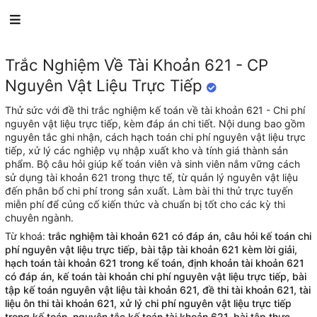
Trắc
nghiệm
online
Trắc Nghiệm Về Tài Khoản 621 - CP
Đề thi
Nguyên Vật Liệu Trực Tiếp
Tuyển tập/bộ đề thi
Thử sức với đề thi trắc nghiệm kế toán về tài khoản 621 - Chi phí
nguyên vật liệu trực tiếp, kèm đáp án chi tiết. Nội dung bao gồm
nguyên tắc ghi nhận, cách hạch toán chi phí nguyên vật liệu trực
Khoá học
tiếp, xử lý các nghiệp vụ nhập xuất kho và tính giá thành sản
phẩm. Bộ câu hỏi giúp kế toán viên và sinh viên nắm vững cách
sử dụng tài khoản 621 trong thực tế, từ quản lý nguyên vật liệu
đến phân bổ chi phí trong sản xuất. Làm bài thi thử trực tuyến
Kho kiến thức
miễn phí để củng cố kiến thức và chuẩn bị tốt cho các kỳ thi
chuyên ngành.
Hướng nghiệp
Từ khoá:
trắc nghiệm tài khoản 621 có đáp án
câu hỏi kế toán chi
phí nguyên vật liệu trực tiếp
bài tập tài khoản 621 kèm lời giải
hạch toán tài khoản 621 trong kế toán
định khoản tài khoản 621
Hỏi & đáp
có đáp án
kế toán tài khoản chi phí nguyên vật liệu trực tiếp
bài
tập kế toán nguyên vật liệu tài khoản 621
đề thi tài khoản 621
tài
liệu ôn thi tài khoản 621
xử lý chi phí nguyên vật liệu trực tiếp
trong kế toán
nguyên tắc kế toán tài khoản 621
bài tập thực