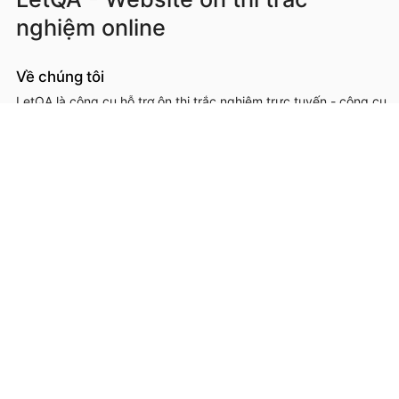
nghiệm online
Về chúng tôi
LetQA là công cụ hỗ trợ ôn thi trắc nghiệm trực tuyến - công cụ
hỗ trợ học sinh, sinh viên, giáo viên, cơ sở đào tạo trong việc ôn
luyện, kiểm tra kiến thức online thông qua làm đề thi trắc
nghệm.
LetQA là dịch vụ hỗ trợ học tập ôn luyện và xử lý dữ lệu. LetQA
KHÔNG cung cấp dịch vụ mạng xã hội, KHÔNG bán tài liệu.
Thông tin liên hệ & hỗ trợ
Đơn vị chủ quản, phát triển và vận hành: Công ty Cổ phần
Metis
Địa chỉ liên hệ: 26A Lê Đức Thọ, Phường Từ Liêm, Thành phố
Hà Nội
Số giấy chứng nhận ĐKKD: 0109293202 cấp ngày 03/08/2020
tại Sở Kế hoạch và Đầu tư thành phố Hà Nội
Hotline: 0566.685.688
Email:
hotro@letqa.vn