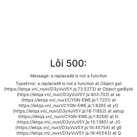
Lỗi 500:
Message: e.replaceAll is not a function
TypeError: e.replaceAll is not a function at Object.get
(https://letqa.vn/_nuxt/D3yVuV5Y.js:73:5273) at Object.getById
(https://letqa.vn/_nuxt/D3yVuV5Y.js:403:702) at se
(https://letqa.vn/_nuxt/CYGN-EWE.js:1:7221) at
https://letqa.vn/_nuxt/CYGN-EWE.js:1:8265 at yO
(https://letqa.vn/_nuxt/D3yVuV5Y.js:16:11852) at setup
(https://letqa.vn/_nuxt/CYGN-EWE.js:1:8258) at fc
(https://letqa.vn/_nuxt/D3yVuV5Y.js:15:1385) at JO
(https://letqa.vn/_nuxt/D3yVuV5Y.js:16:45754) at gE
(https://letqa.vn/_nuxt/D3yVuV5Y.js:16:45543) at Q