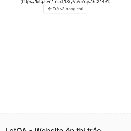
(https://letqa.vn/_nuxt/D3yVuV5Y.js:16:24491)
Trở về trang chủ
LetQA - Website ôn thi trắc