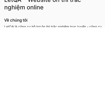
nghiệm online
Về chúng tôi
LetQA là công cụ hỗ trợ ôn thi trắc nghiệm trực tuyến - công cụ
hỗ trợ học sinh, sinh viên, giáo viên, cơ sở đào tạo trong việc ôn
luyện, kiểm tra kiến thức online thông qua làm đề thi trắc
nghệm.
LetQA là dịch vụ hỗ trợ học tập ôn luyện và xử lý dữ lệu. LetQA
KHÔNG cung cấp dịch vụ mạng xã hội, KHÔNG bán tài liệu.
Thông tin liên hệ & hỗ trợ
Đơn vị chủ quản, phát triển và vận hành: Công ty Cổ phần
Metis
Địa chỉ liên hệ: 26A Lê Đức Thọ, Phường Từ Liêm, Thành phố
Hà Nội
Số giấy chứng nhận ĐKKD: 0109293202 cấp ngày 03/08/2020
tại Sở Kế hoạch và Đầu tư thành phố Hà Nội
Hotline: 0566.685.688
Email:
hotro@letqa.vn