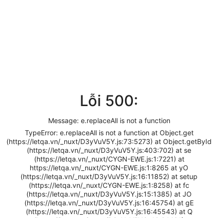
Lỗi 500:
Message: e.replaceAll is not a function
TypeError: e.replaceAll is not a function at Object.get
(https://letqa.vn/_nuxt/D3yVuV5Y.js:73:5273) at Object.getById
(https://letqa.vn/_nuxt/D3yVuV5Y.js:403:702) at se
(https://letqa.vn/_nuxt/CYGN-EWE.js:1:7221) at
https://letqa.vn/_nuxt/CYGN-EWE.js:1:8265 at yO
(https://letqa.vn/_nuxt/D3yVuV5Y.js:16:11852) at setup
(https://letqa.vn/_nuxt/CYGN-EWE.js:1:8258) at fc
(https://letqa.vn/_nuxt/D3yVuV5Y.js:15:1385) at JO
(https://letqa.vn/_nuxt/D3yVuV5Y.js:16:45754) at gE
(https://letqa.vn/_nuxt/D3yVuV5Y.js:16:45543) at Q