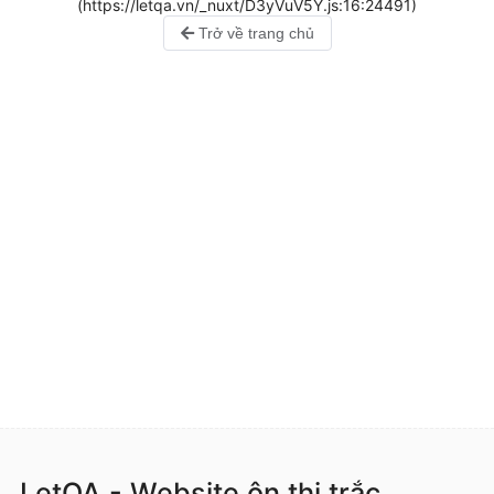
(https://letqa.vn/_nuxt/D3yVuV5Y.js:16:24491)
Trở về trang chủ
LetQA - Website ôn thi trắc