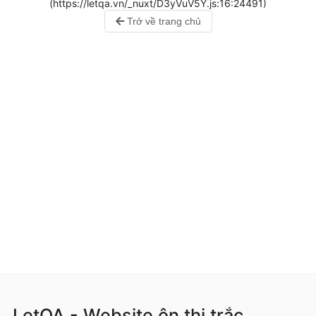
(https://letqa.vn/_nuxt/D3yVuV5Y.js:16:24491)
Trở về trang chủ
LetQA - Website ôn thi trắc