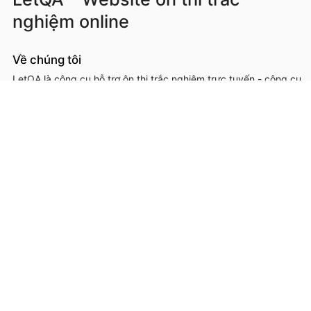
nghiệm online
Về chúng tôi
LetQA là công cụ hỗ trợ ôn thi trắc nghiệm trực tuyến - công cụ
hỗ trợ học sinh, sinh viên, giáo viên, cơ sở đào tạo trong việc ôn
luyện, kiểm tra kiến thức online thông qua làm đề thi trắc
nghệm.
LetQA là dịch vụ hỗ trợ học tập ôn luyện và xử lý dữ lệu. LetQA
KHÔNG cung cấp dịch vụ mạng xã hội, KHÔNG bán tài liệu.
Thông tin liên hệ & hỗ trợ
Đơn vị chủ quản, phát triển và vận hành: Công ty Cổ phần
Metis
Địa chỉ liên hệ: 26A Lê Đức Thọ, Phường Từ Liêm, Thành phố
Hà Nội
Số giấy chứng nhận ĐKKD: 0109293202 cấp ngày 03/08/2020
tại Sở Kế hoạch và Đầu tư thành phố Hà Nội
Hotline: 0566.685.688
Email:
hotro@letqa.vn