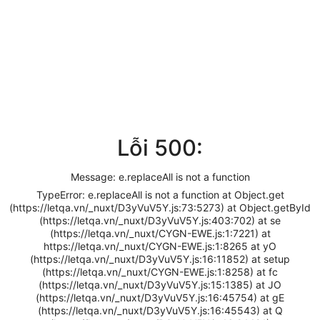
Lỗi 500:
Message: e.replaceAll is not a function
TypeError: e.replaceAll is not a function at Object.get
(https://letqa.vn/_nuxt/D3yVuV5Y.js:73:5273) at Object.getById
(https://letqa.vn/_nuxt/D3yVuV5Y.js:403:702) at se
(https://letqa.vn/_nuxt/CYGN-EWE.js:1:7221) at
https://letqa.vn/_nuxt/CYGN-EWE.js:1:8265 at yO
(https://letqa.vn/_nuxt/D3yVuV5Y.js:16:11852) at setup
(https://letqa.vn/_nuxt/CYGN-EWE.js:1:8258) at fc
(https://letqa.vn/_nuxt/D3yVuV5Y.js:15:1385) at JO
(https://letqa.vn/_nuxt/D3yVuV5Y.js:16:45754) at gE
(https://letqa.vn/_nuxt/D3yVuV5Y.js:16:45543) at Q