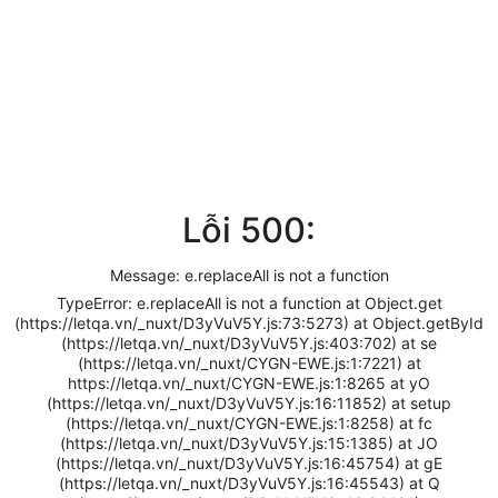
Lỗi 500:
Message: e.replaceAll is not a function
TypeError: e.replaceAll is not a function at Object.get
(https://letqa.vn/_nuxt/D3yVuV5Y.js:73:5273) at Object.getById
(https://letqa.vn/_nuxt/D3yVuV5Y.js:403:702) at se
(https://letqa.vn/_nuxt/CYGN-EWE.js:1:7221) at
https://letqa.vn/_nuxt/CYGN-EWE.js:1:8265 at yO
(https://letqa.vn/_nuxt/D3yVuV5Y.js:16:11852) at setup
(https://letqa.vn/_nuxt/CYGN-EWE.js:1:8258) at fc
(https://letqa.vn/_nuxt/D3yVuV5Y.js:15:1385) at JO
(https://letqa.vn/_nuxt/D3yVuV5Y.js:16:45754) at gE
(https://letqa.vn/_nuxt/D3yVuV5Y.js:16:45543) at Q