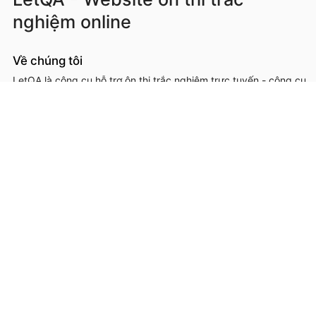
nghiệm online
Về chúng tôi
LetQA là công cụ hỗ trợ ôn thi trắc nghiệm trực tuyến - công cụ
hỗ trợ học sinh, sinh viên, giáo viên, cơ sở đào tạo trong việc ôn
luyện, kiểm tra kiến thức online thông qua làm đề thi trắc
nghệm.
LetQA là dịch vụ hỗ trợ học tập ôn luyện và xử lý dữ lệu. LetQA
KHÔNG cung cấp dịch vụ mạng xã hội, KHÔNG bán tài liệu.
Thông tin liên hệ & hỗ trợ
Đơn vị chủ quản, phát triển và vận hành: Công ty Cổ phần
Metis
Địa chỉ liên hệ: 26A Lê Đức Thọ, Phường Từ Liêm, Thành phố
Hà Nội
Số giấy chứng nhận ĐKKD: 0109293202 cấp ngày 03/08/2020
tại Sở Kế hoạch và Đầu tư thành phố Hà Nội
Hotline: 0566.685.688
Email:
hotro@letqa.vn