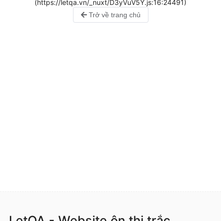
(https://letqa.vn/_nuxt/D3yVuV5Y.js:16:24491)
Trở về trang chủ
LetQA - Website ôn thi trắc