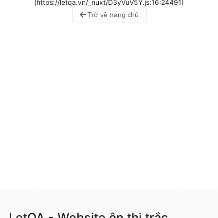
(https://letqa.vn/_nuxt/D3yVuV5Y.js:16:24491)
Trở về trang chủ
LetQA - Website ôn thi trắc