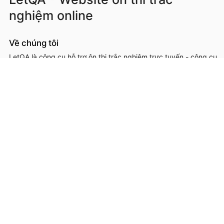
nghiệm online
Về chúng tôi
LetQA là công cụ hỗ trợ ôn thi trắc nghiệm trực tuyến - công cụ
hỗ trợ học sinh, sinh viên, giáo viên, cơ sở đào tạo trong việc ôn
luyện, kiểm tra kiến thức online thông qua làm đề thi trắc
nghệm.
LetQA là dịch vụ hỗ trợ học tập ôn luyện và xử lý dữ lệu. LetQA
KHÔNG cung cấp dịch vụ mạng xã hội, KHÔNG bán tài liệu.
Thông tin liên hệ & hỗ trợ
Đơn vị chủ quản, phát triển và vận hành: Công ty Cổ phần
Metis
Địa chỉ liên hệ: 26A Lê Đức Thọ, Phường Từ Liêm, Thành phố
Hà Nội
Số giấy chứng nhận ĐKKD: 0109293202 cấp ngày 03/08/2020
tại Sở Kế hoạch và Đầu tư thành phố Hà Nội
Hotline: 0566.685.688
Email:
hotro@letqa.vn