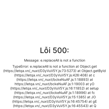
Lỗi 500:
Message: e.replaceAll is not a function
TypeError: e.replaceAll is not a function at Object.get
(https://letqa.vn/_nuxt/D3yVuV5Y.js:73:5273) at Object.getById
(https://letqa.vn/_nuxt/D3yVuV5Y.js:426:408) at c
(https://letqa.vn/_nuxt/bckeNuAF.js:1:18893) at
https://letqa.vn/_nuxt/bckeNuAF.js:1:19003 at yO
(https://letqa.vn/_nuxt/D3yVuV5Y.js:16:11852) at setup
(https://letqa.vn/_nuxt/bckeNuAF.js:1:18996) at fc
(https://letqa.vn/_nuxt/D3yVuV5Y.js:15:1385) at JO
(https://letqa.vn/_nuxt/D3yVuV5Y.js:16:45754) at gE
(https://letqa.vn/_nuxt/D3yVuV5Y.js:16:45543) at Q