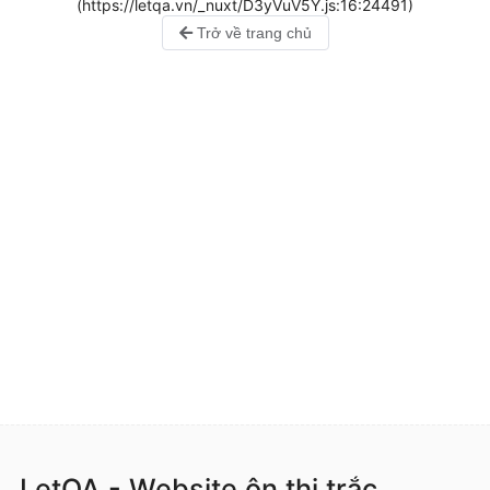
(https://letqa.vn/_nuxt/D3yVuV5Y.js:16:24491)
Trở về trang chủ
LetQA - Website ôn thi trắc