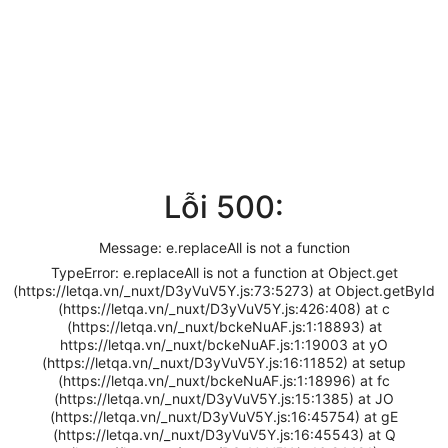
Lỗi 500:
Message: e.replaceAll is not a function
TypeError: e.replaceAll is not a function at Object.get
(https://letqa.vn/_nuxt/D3yVuV5Y.js:73:5273) at Object.getById
(https://letqa.vn/_nuxt/D3yVuV5Y.js:426:408) at c
(https://letqa.vn/_nuxt/bckeNuAF.js:1:18893) at
https://letqa.vn/_nuxt/bckeNuAF.js:1:19003 at yO
(https://letqa.vn/_nuxt/D3yVuV5Y.js:16:11852) at setup
(https://letqa.vn/_nuxt/bckeNuAF.js:1:18996) at fc
(https://letqa.vn/_nuxt/D3yVuV5Y.js:15:1385) at JO
(https://letqa.vn/_nuxt/D3yVuV5Y.js:16:45754) at gE
(https://letqa.vn/_nuxt/D3yVuV5Y.js:16:45543) at Q