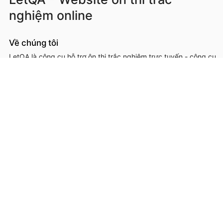
nghiệm online
Về chúng tôi
LetQA là công cụ hỗ trợ ôn thi trắc nghiệm trực tuyến - công cụ
hỗ trợ học sinh, sinh viên, giáo viên, cơ sở đào tạo trong việc ôn
luyện, kiểm tra kiến thức online thông qua làm đề thi trắc
nghệm.
LetQA là dịch vụ hỗ trợ học tập ôn luyện và xử lý dữ lệu. LetQA
KHÔNG cung cấp dịch vụ mạng xã hội, KHÔNG bán tài liệu.
Thông tin liên hệ & hỗ trợ
Đơn vị chủ quản, phát triển và vận hành: Công ty Cổ phần
Metis
Địa chỉ liên hệ: 26A Lê Đức Thọ, Phường Từ Liêm, Thành phố
Hà Nội
Số giấy chứng nhận ĐKKD: 0109293202 cấp ngày 03/08/2020
tại Sở Kế hoạch và Đầu tư thành phố Hà Nội
Hotline: 0566.685.688
Email:
hotro@letqa.vn